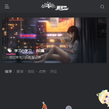
学习の学习
共0篇
一些日常学习的教程记录
排序
更新
浏览
点赞
评论