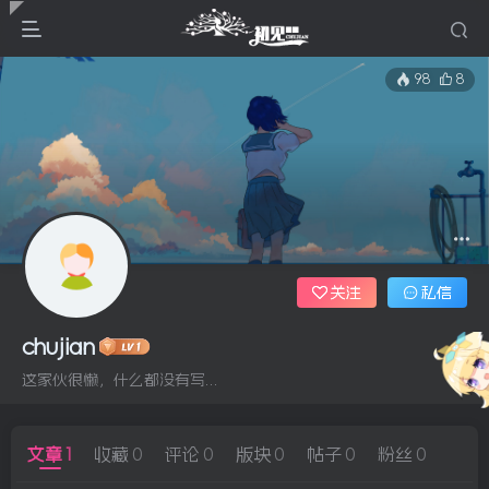
98
8
关注
私信
chujian
这家伙很懒，什么都没有写...
文章
1
收藏
0
评论
0
版块
0
帖子
0
粉丝
0