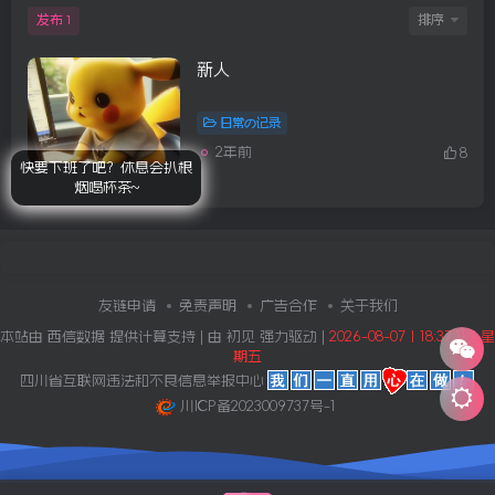
发布
排序
1
新人
日常の记录
2年前
8
快要下班了吧？休息会扒根
烟喝杯茶~
友链申请
免责声明
广告合作
关于我们
本站由
西信数据
提供计算支持 | 由
初见
强力驱动 |
2026-08-07丨18:37:11丨星
期五
四川省互联网违法和不良信息举报中心
川ICP备2023009737号-1