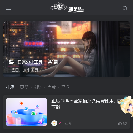
日常の小工具
共1篇
一些日常的小工具
排序
更新
浏览
点赞
评论
正版Office全家桶永久免费使用, 官方
下载
1年前
52