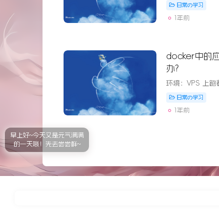
日常の学习
1年前
docker中
办?
日常の学习
1年前
早上好~今天又是元气满满
的一天哦！先去尝尝鲜~