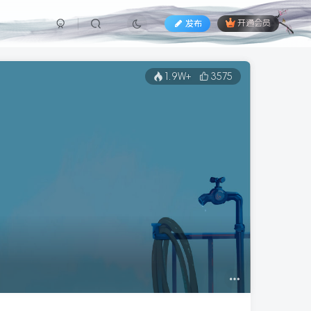
发布
开通会员
1.9W+
3575