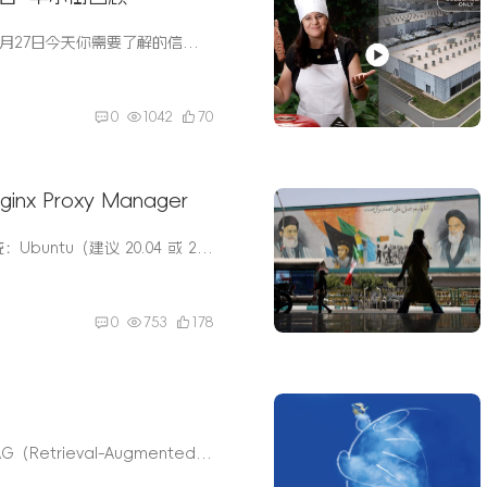
下午好。以下是6月27日今天你需要了解的信息：特朗普结束与加拿大的贸易谈判，是吗？美国消费者 6 月份感觉比 5 月份好纽约市的开发商们对 Zohran Mamdani 的突然崛起感到疯狂 1. 历史性反弹...
0
1042
70
inx Proxy Manager
前提条件操作系统：Ubuntu（建议 20.04 或 22.04，但其他版本通常也适用）。网络：VPS 有公网 IP，防火墙允许端口 80（HTTP）、443（HTTPS）、81（NPM 管理界面）。端口检查：NPM 默认使用 80、...
0
753
178
？
什么是 RAG？RAG（Retrieval-Augmented Generation），即“检索增强生成”，是一种将检索系统（如搜索引擎、向量数据库）与生成式模型（如GPT）相结合的技术架构。检索：先从知识库中找到相关文...