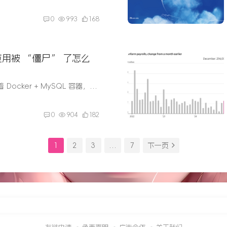
0
993
168
的应用被 “僵尸” 了怎么
环境：VPS 上跑着 Docker + MySQL 容器，本来好好的，有天突然容器死活停不了/进不去/各种崩。报错：提示 “Read-only file system”，touch 也写不进，Docker 重启失败。结论：根分区出现文件...
0
904
182
1
2
3
…
7
下一页