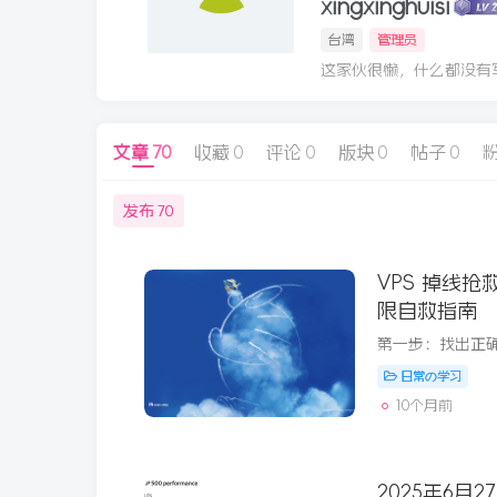
xingxinghuisi
台湾
管理员
这家伙很懒，什么都没有写.
文章
70
收藏
0
评论
0
版块
0
帖子
0
发布
70
VPS 掉线抢
限自救指南
日常の学习
10个月前
2025年6月