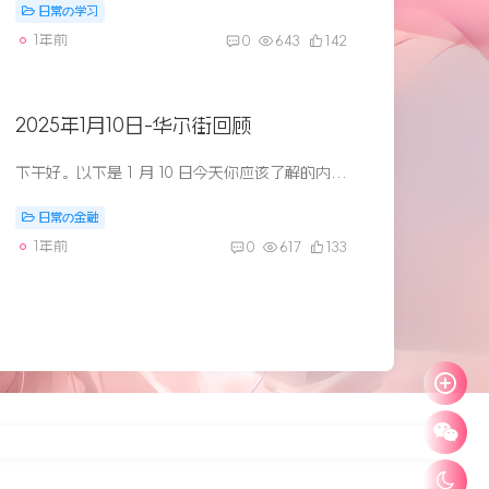
日常の学习
1年前
0
643
142
2025年1月10日-华尔街回顾
下午好。以下是 1 月 10 日今天你应该了解的内容：洛杉矶一家电力公司尚未实施日益使用的野火安全规程特朗普家族正试图夺回他们珍贵的华盛顿特区酒店台湾“锁膝”士兵因禁忌传统而大吵大闹 1....
日常の金融
1年前
0
617
133