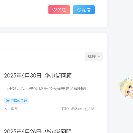
关注
私信
排序
2025年6月30日–华尔街回顾
下午好。以下是6月30日今天你需要了解的信息：经过一季度的震荡后，美国股市最终以高位收盘政府称哈佛侵犯了学生的公民权利今年七月四日烧烤？那汉堡要花更多钱了 1. 参议院共和党人经过长时...
日常の金融
1年前
0
846
116
2025年6月26日–华尔街回顾