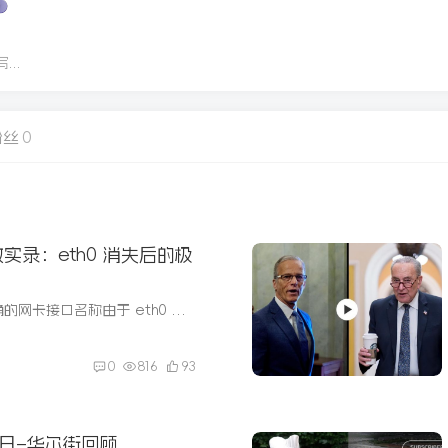
..
粉丝
0
救实录：eth0 消失后的极
第一步：找出正确的网卡接口名称由于 eth0 已失效，第一步是找出它的新名称。操作命令目的1.1 查找所有设备名称ls /sys/class/net关键步骤： 列出 Linux 内核识别的所有网络接口名称。1.2 确认...
0
816
93
27日–华尔街回顾