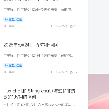
下午好。以下是6月26日今天你需要了解的信息：中东正在经历一场戏剧性的、出乎意料的重组欧盟可能会降低对美国进口产品的关税，以吸引特朗普豪华景观设计师越来越依赖人造草坪 1. 标准普尔 50...
日常の金融
1年前
0
924
121
2025年6月24日–华尔街回顾
下午好。以下是6月24日今天你需要了解的信息：中东停火推动股市上涨，油价下跌鲍威尔重申美联储对降息采取观望态度野马占领了加勒比海的一个岛屿，它们的人类邻居们既高兴又恼火 1. 在特朗普...
日常の金融
1年前
0
576
117
Flux
chat和 String chat (流式和非流
式)的JVM的区别
为什么非流式可以使用JVM修改proxy而流式不可以简单回答因为 流式模式（Flux<String>）使用了 Streaming 接口，底层用的是 WebClient + Netty + stream: true，它一定要：支持长连接、支...