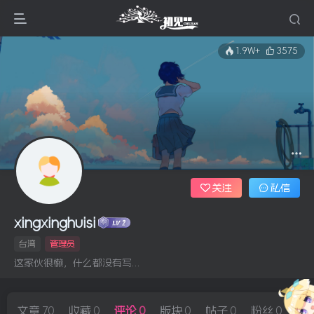
1.9W+
3575
关注
私信
xingxinghuisi
台湾
管理员
这家伙很懒，什么都没有写...
文章
70
收藏
0
评论
0
版块
0
帖子
0
粉丝
0