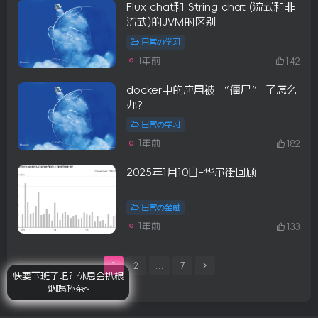
Flux
chat和 String chat (流式和非
流式)的JVM的区别
日常の学习
1年前
142
docker中的应用被 “僵尸” 了怎么
办?
日常の学习
1年前
182
2025年1月10日-华尔街回顾
日常の金融
1年前
133
1
2
…
7
快要下班了吧？休息会扒根
烟喝杯茶~