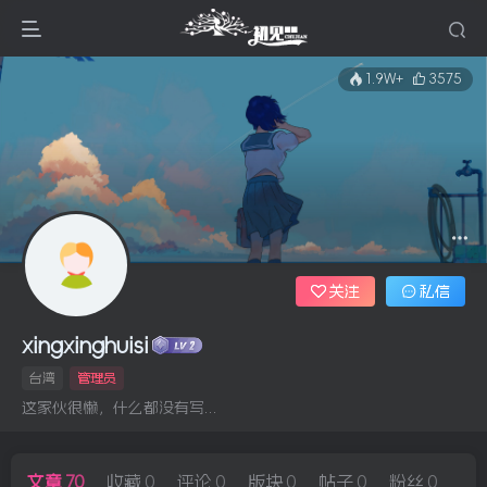
1.9W+
3575
关注
私信
xingxinghuisi
台湾
管理员
这家伙很懒，什么都没有写...
文章
70
收藏
0
评论
0
版块
0
帖子
0
粉丝
0