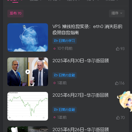
发布
排序
70
VPS 掉线抢救实录：eth0 消失后的
极限自救指南
日常の学习
10个月前
93
2025年6月30日–华尔街回顾
日常の金融
1年前
116
2025年6月27日–华尔街回顾
日常の金融
1年前
70
2025年6月26日–华尔街回顾