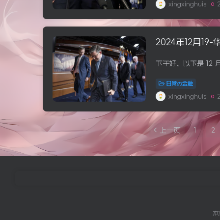
xingxinghuisi
2024年12月19
日常の金融
xingxinghuisi
上一页
1
2
本