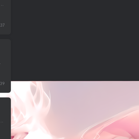
了解的内容：共和党处理内部分歧；民主党仍无所适从经过多年的大手笔购买，美国汽车买家正在缩小规模量子黑客的风险对比特币构成迫在眉睫的威胁 1. 众议院道...
37
临。 1. 在唐纳德·特朗普的领导...
39
来越多的男性沉迷于炒股美联储降息——抵押贷款成本上升MH370 航班搜寻工作重启 1. 众议院共和党人正在制定一项新计划，以防止午夜发生政府部...