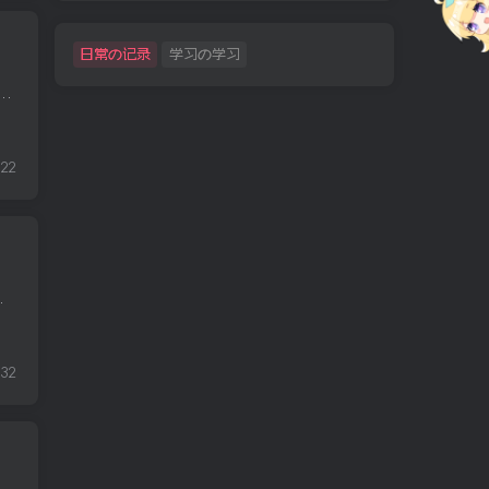
日常の记录
学习の学习
因移民问题爆发“让美国再次伟大”内战自拍照会成为下一个健康评估工具吗？告别名人维权投资者 1. 阿塞拜疆航空公司称，“外部物理和技术干扰”...
22
负担得起的汽车变得更加困难坐飞机本来就是最糟糕...
32