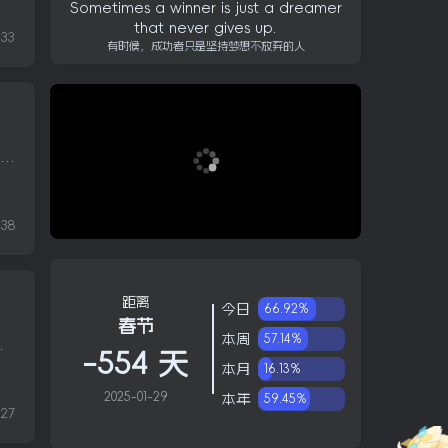
Sometimes a winner is just a dreamer
that never gives up.
33
有时候，成功者只是坚持梦想不放弃的人
下午好。以下是 12 月 30 日今天你应该了解的内容：2024 年是 ETF 辉煌的一年公司正在清除管理人员，迫使员工调整职业规划济州航空航班最后的混乱时刻是空难调查的关键 1. 唐纳德·特朗普支持...
0:00
0:00
speed
38
距离
今日
66.92%
春节
本周
57.14%
股市上涨能够刺激明年的交易活动城市战争迫使数万人...
-554 天
本月
16.13%
2025-01-29
本年
59.45%
27