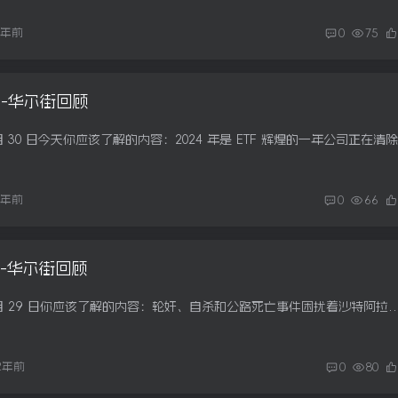
1年前
0
75
0日-华尔街回顾
1年前
0
66
9日-华尔街回顾
下午好。以下是 12 月 29 日你应该了解的内容：轮奸、自杀和公路死亡事件困扰着沙特阿拉伯的大型项目 Neom华尔街希望，监管减少、利率降低和
2年前
0
80