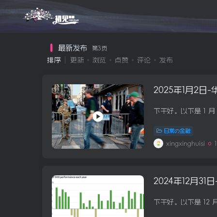
最新发布
第3页
排序
更新
浏览
点赞
评论
发布
2025年1月2日
日常の金融
xingxinghuisi
2024年12月3