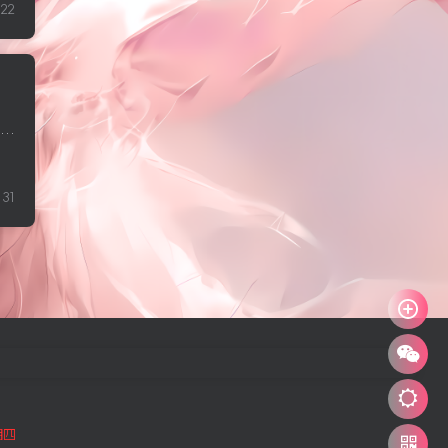
22
下午好。以下是 12 月 19 日今天你应该了解的内容：拜登总统权力减弱后，白宫如何运作极低利率时代可能已经结束美国人的医疗费用比过去高得多 1. 唐纳德·特朗普支持众议院共和党领导人提出的...
31
星期四