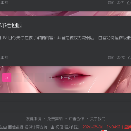
2年前
0
71
-华尔街回顾
2年前
0
70
3
4
5
…
8
下一页
友链申请
免责声明
广告合作
关于我们
站由
西信数据
提供计算支持 | 由
初见
强力驱动 |
2026-08-06丨16:04:02丨