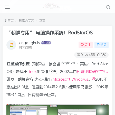
首页
日常の学习
正文
“朝鲜专用” 电脑操作系统！RedStarOS
xingxinghuisi
关注
私信
1年前发布
0
455
180
Pulgŭnbyŏl
红星操作系统
（朝鲜语：
붉은별
；英语：
Red Star
OS
）是基于
Linux
的
操作系统
，2002年由
朝鲜电脑研究中心
[
1
]
研发，朝鲜官方以它来取代
Microsoft Windows
。
2013年
夏推出3.0版，但直到2014年2.5版本使用率仍更多，2019年
推出4.0版。仅有朝鲜语版本。