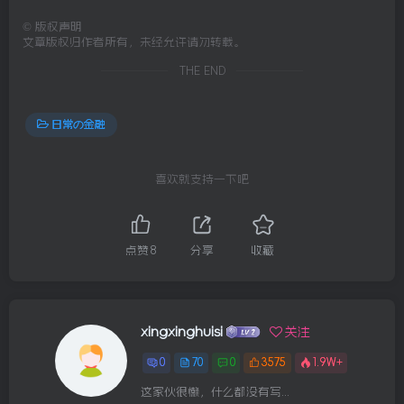
©
版权声明
文章版权归作者所有，未经允许请勿转载。
THE END
日常の金融
喜欢就支持一下吧
点赞
8
分享
收藏
xingxinghuisi
关注
0
70
0
3575
1.9W+
这家伙很懒，什么都没有写...