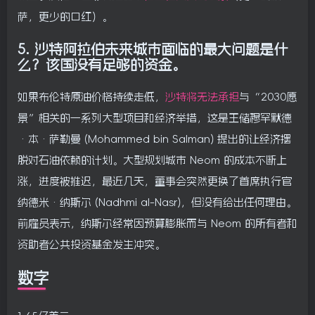
萨，更少的口红）。
5.
沙特阿拉伯未来城市面临的最大问题是什
么？该国没有足够的资金。
如果布伦特原油价格持续走低，
沙特将无法承担
与“2030愿
景”相关的一系列大型项目和经济举措，这是王储穆罕默德
·本·萨勒曼 (Mohammed bin Salman) 提出的让经济摆
脱对石油依赖的计划。大型规划城市 Neom 的成本不断上
涨，进度被推迟，最近几天，董事会突然更换了首席执行官
纳德米·纳斯尔 (Nadhmi al-Nasr)，但没有给出任何理由。
前雇员表示，纳斯尔经常因预算膨胀而与 Neom 的所有者和
资助者公共投资基金发生冲突。
数字