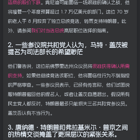
造商的股价下跌
。肯尼迪可能面临一场艰难的确认之战，他
将接管一个年度预算超过 1.7 万亿美元的部门。这位 70 岁
的老人于 8 月放弃了独立总统竞选，转而支持特朗普。此
外，请参阅
我们对当选总统
高层职位选择的指南。
2.
一些参议院共和党人认为，马特·盖茨被
提名为司法部长的希望渺茫
他们警告说，这位前佛罗里达州众议员将
很难获得确认所需
的支持
，如果他继续竞选该职位，他将面临性行为不端指控
的严格审查。一些参议员表示，已经有传言称，他们试图说
服特朗普撤回他的提名人，或者让盖茨自愿退出。假设所有
民主党人都反对，特朗普最多只能损失三名共和党参议员。
盖茨否认有不当行为。
3.
唐纳德·特朗普和弗拉基米尔·普京之间
的热情交谈掩盖了更深层次的紧张关系。