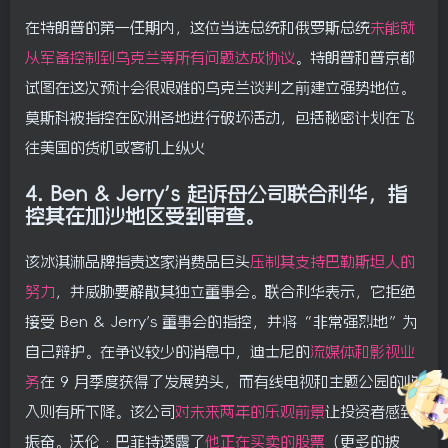
在特朗普的第一任期内，这位当选总统和俄罗斯总统
未能就
从军备控制到乌克兰等所有问题达成协议
。特朗普和普京都
试图在这次预计会很艰难的乌克兰谈判之前建立强势地位。
莫斯科被指控在欧洲各地进行破坏活动，包括秘密计划在飞
往美国的货机或客机上纵火
4.
Ben & Jerry’s 起诉母公司联合利华，指
控其在加沙地区受到审查。
该冰淇淋品牌指责这家消费品巨头
压制其支持巴勒斯坦人的
努力
，并威胁要解散其独立董事会。联合利华表示，它拒绝
接受 Ben & Jerry’s 董事会的指控，并将“非常强烈地”为
自己辩护。在争议较少的消息中，迪士尼的
流媒体和影视业
务
在 9 月季度获得了发展势头，而有线电视和主题公园的收
入则有所下降。该公司
对未来两年的乐观前景
让投资者感到
振奋。沃伦·巴菲特透露了
他正在买卖的股票
（更多的披