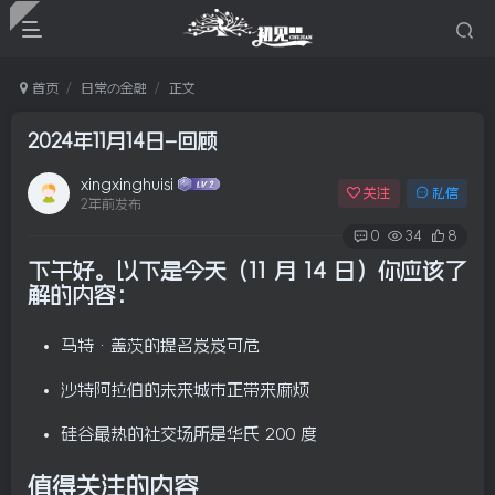
首页
日常の金融
正文
2024年11月14日–回顾
xingxinghuisi
关注
私信
2年前发布
0
34
8
下午好。以下是今天（
11 月 14 日）你应该了
解的内容：
马特·盖茨的提名岌岌可危
沙特阿拉伯的未来城市正带来麻烦
硅谷最热的社交场所是华氏 200 度
值得关注的内容