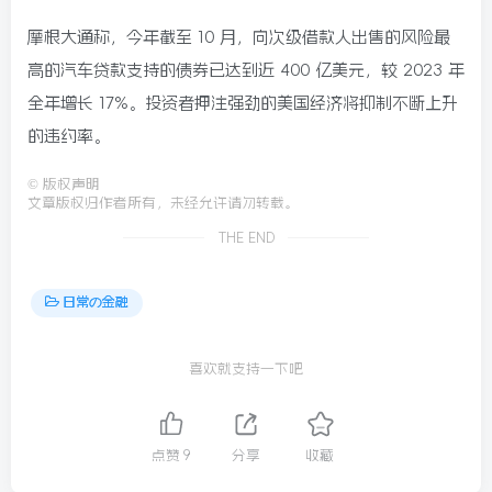
摩根大通称，今年截至 10 月，向次级借款人出售的风险最
高的汽车贷款支持的债券已达到近 400 亿美元，较 2023 年
全年增长 17%。投资者押注强劲的美国经济将抑制不断上升
的违约率。
©
版权声明
文章版权归作者所有，未经允许请勿转载。
THE END
日常の金融
喜欢就支持一下吧
点赞
9
分享
收藏