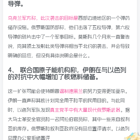
导弹。
乌克兰军方称，此次袭击的目标是
西部边境地区的一个弹药
储存设施。俄罗斯国防部称，他们击落了五枚导弹，第六枚
导弹的碎片击中了一个军事目标。莫斯科几个月来一直警告
说，向其领土发射此类导弹将相当于北约的袭击，并会导致
明确的回应，但没有具体说明会是什么。
4、 联合国原子能机构称，伊朗在与以色列
的对抗中大幅增加了核燃料储备。
这一扩张可能会使特朗普
遏制德黑兰
的努力变得更加复杂。
伊朗一直声称其核计划完全用于和平的民用目的。与此同
时，以色列军队发现
真主党手中有大量现代俄罗斯武器
。据
大马士革安全官员和一名阿拉伯官员称，其中一些来自叙利
亚的库存。俄罗斯和叙利亚政府没有回应置评请求。以色列
总理办公室拒绝置评