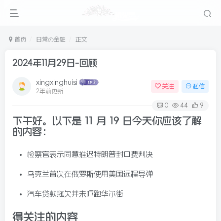
首页
日常の金融
正文
2024年11月29日-回顾
xingxinghuisi
关注
私信
2年前更新
0
44
9
下午好。以下是 11 月 19 日今天你应该了解
的内容
：
检察官表示同意推迟特朗普封口费判决
乌克兰首次在俄罗斯使用美国远程导弹
汽车贷款拖欠并未吓跑华尔街
得关注的内容