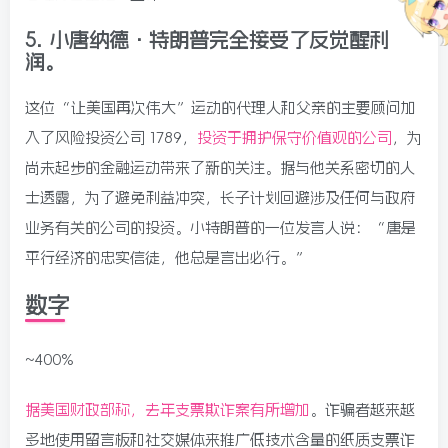
5. 小唐纳德·特朗普完全接受了反觉醒利
润。
这位“让美国再次伟大”运动的代理人和父亲的主要顾问加
入了风险投资公司 1789，
投资于拥护保守价值观的公司
，为
尚未起步的金融运动带来了新的关注。据与他关系密切的人
士透露，为了避免利益冲突，长子计划回避涉及任何与政府
业务有关的公司的投资。小特朗普的一位发言人说：“唐是
平行经济的忠实信徒，他总是言出必行。”
数字
~400%
据美国财政部称，去年支票欺诈案有所增加
。诈骗者越来越
多地使用留言板和社交媒体来推广低技术含量的纸质支票诈