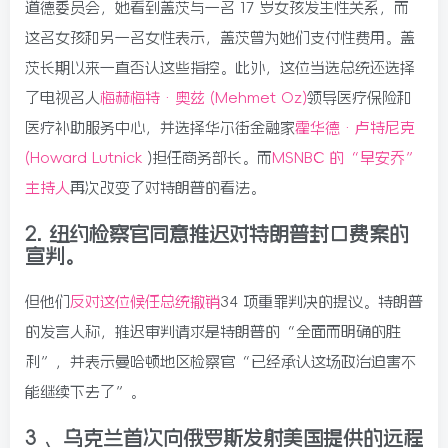
道德委员会，她看到盖茨与一名 17 岁女孩发生性关系，而
这名女孩和另一名女性表示，盖茨曾为她们支付性费用。盖
茨长期以来一直否认这些指控。此外，这位当选总统还选择
了电视名人
梅赫梅特·奥兹 (Mehmet Oz)
领导医疗保险和
医疗补助服务中心，并选择华尔街金融家
霍华德·卢特尼克
(Howard Lutnick
)担任商务部长。而
MSNBC 的“早安乔”
主持人
再次改变了对特朗普的看法。
2. 纽约检察官同意推迟对特朗普封口费案的
宣判。
但他们
反对这位候任总统撤销
34 项重罪判决的提议。特朗普
的发言人称，推迟审判请求是特朗普的“全面而明确的胜
利”，并表示曼哈顿地区检察官“已经承认这场政治迫害不
能继续下去了”。
3 、乌克兰首次向俄罗斯发射美国提供的远程