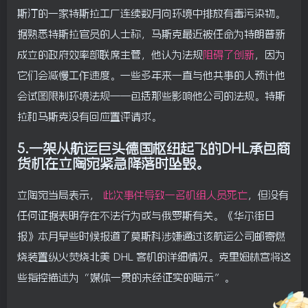
斯汀的一家特斯拉工厂连续数月向环境中排放有毒污染物。
据熟悉特斯拉官员的人士称，马斯克最近被任命为特朗普新
成立的政府效率部联席主管，他认为法规
阻碍了创新
，因为
它们会减慢工作速度。一些多年来一直与他共事的人预计他
会试图限制环境法规——包括那些影响他公司的法规。特斯
拉和马斯克没有回应置评请求。
5.一架从航运巨头德国枢纽起飞的DHL承包商
货机在立陶宛紧急降落时坠毁。
立陶宛当局表示，
此次事件导致一名机组人员死亡
，但没有
任何证据表明存在不法行为或与俄罗斯有关。《华尔街日
报》本月早些时候报道了莫斯科涉嫌通过该航运公司邮寄燃
烧装置纵火焚烧北美 DHL 客机的详细情况。克里姆林宫将这
些指控描述为“媒体一贯的未经证实的暗示”。