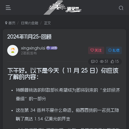
首页
日常の金融
正文
2024年11月25-回顾
xingxinghuisi
关注
私信
2年前发布
0
51
15
下午好。以下是今天（
11 月 25 日）你应该
了解的内容：
特朗普挑选的财政部长希望成为即将到来的“全球经济
重组”的一部分
这在第 34 街并不是什么奇迹。梅西百货的一名员工隐
瞒了高达 1.54 亿美元的开支