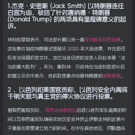
1.杰克·史密斯 (Jack Smith) 以特朗普连任
白宫为由，驳回了针对唐纳德·特朗普
(Donald Trump) 的两项具有里程碑意义的起
诉。
特别检察官表示，司法部长期以来一直
反对起诉现任总统
。
这些案件指控特朗普试图破坏 2020 年大选结果，并在卸任
后非法保留机密文件。这位当选总统的发言人称此举是“法
治的重大胜利”。另外，斯科特·贝森特在当选财政部长后
的首次采访中表示，他的政策重点将是特朗普的
减税承诺
。
2 、以色列和美国官员称，以色列安全内阁将
于明天就与真主党的停火协议进行投票。
据黎巴嫩官员称，
双方达成的协议
包括以色列军队撤离的时
间以及黎巴嫩军队确保该地区安全并防止伊朗支持的武装分
子重新在那里建立势力的时间。在中东其他地区，阿联酋将