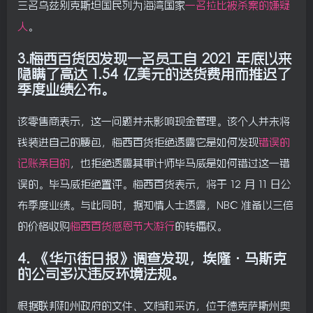
三名乌兹别克斯坦国民列为海湾国家
一名拉比被杀案的嫌疑
人
。
3.梅西百货因发现一名员工自 2021 年底以来
隐瞒了高达 1.54 亿美元的送货费用而推迟了
季度业绩公布。
该零售商表示，这一问题并未影响现金管理。该个人并未将
钱装进自己的腰包，梅西百货拒绝透露它是如何发现
错误的
记账条目的
，也拒绝透露其审计师毕马威是如何错过这一错
误的。毕马威拒绝置评。梅西百货表示，将于 12 月 11 日公
布季度业绩。与此同时，据知情人士透露，NBC 准备以三倍
的价格收购
梅西百货感恩节大游行
的转播权。
4. 《华尔街日报》调查发现，埃隆·马斯克
的公司多次违反环境法规。
根据联邦和州政府的文件、文档和采访，位于德克萨斯州奥