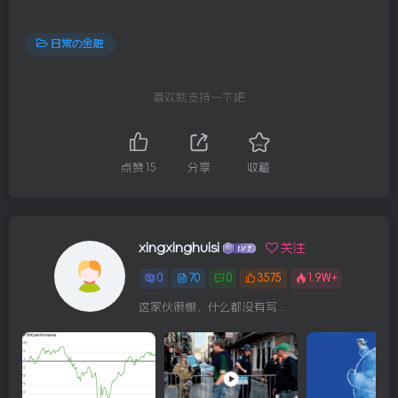
日常の金融
喜欢就支持一下吧
点赞
15
分享
收藏
xingxinghuisi
关注
0
70
0
3575
1.9W+
这家伙很懒，什么都没有写...