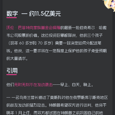
数字 — 约11.5亿美元
沃伦·巴菲特向家族基金会捐赠
的最新一批伯克希尔·哈撒
韦公司股票的价值。这位投资巨擘解释说，他的三个孩子
（现年 60 多岁和 70 多岁）需要一致决定如何分配这笔
钱。他说，这一要求将在一定程度上保护他的孩子免受预期
的大量请求。
引用
他们
无时无刻不在发动袭击
——早上、白天、晚上。
— 一名乌克兰营长描述了莫斯科对他在俄罗斯库尔斯克地区
的战友发动的猛烈攻击。特朗普希望双方进行谈判，他将于
明年 1 月上任，而双方都试图在特朗普之前巩固自己的地