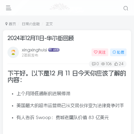
首页
日常の金融
正文
2024年12月11日-华尔街回顾
xingxinghuisi
关注
私信
2年前发布
0
106
24
下午好。以下是
12 月 11 日今天你应该了解的
内容：
上个月降低通胀的进展停滞
美国最大的超市运营商已从交易伙伴变为法律竞争对手
有人告诉 Swoop：费城老鹰队价值 83 亿美元