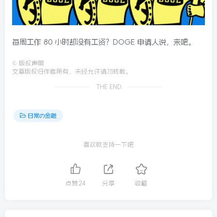
每周工作 80 小时却没有工资？DOGE 申请人说，来吧。
©
版权声明
文章版权归作者所有，未经允许请勿转载。
THE END
日常の金融
喜欢就支持一下吧
点赞
24
分享
收藏