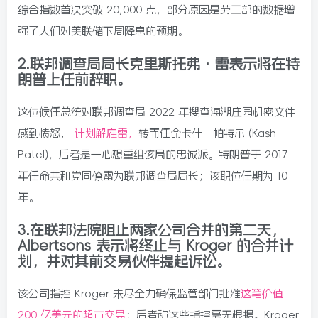
综合指数首次突破 20,000 点，部分原因是劳工部的数据增
强了人们对美联储下周降息的预期。
2.联邦调查局局长克里斯托弗·雷表示将在特
朗普上任前辞职。
这位候任总统对联邦调查局 2022 年搜查海湖庄园机密文件
感到愤怒，
计划解雇雷，
转而任命卡什·帕特尔 (Kash
Patel)，后者是一心想重组该局的忠诚派。特朗普于 2017
年任命共和党同僚雷为联邦调查局局长；该职位任期为 10
年。
3.在联邦法院阻止两家公司合并的第二天，
Albertsons 表示将终止与 Kroger 的合并计
划，并对其前交易伙伴提起诉讼。
该公司指控 Kroger 未尽全力确保监管部门批准
这笔价值
200 亿美元的超市交易
；后者称这些指控毫无根据。Kroger