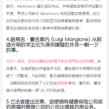
表示，Albertsons 屡次违反协议，并希望推卸责任并收取分
手费，而该公司表示 Albertsons 无权收取这笔费用。此次
合并旨在更好地与沃尔玛和亚马逊等零售商竞争；联邦贸易
委员会指控此举将减少竞争并提高消费者价格。
4.路易吉·曼吉奥内 (Luigi Mangione) 从前
途光明的学生沦为谋杀嫌疑犯并非一朝一夕
的事。
大约一年前，这名涉嫌枪击的男子的生活开始出现问题。
去
年夏天，在背部受伤并接受手术后，曼吉奥内与亲朋好友断
绝了一切联系。与此同时，联合健康保险首席执行官布莱恩
·汤普森的去世加剧了人们对
幽灵枪的
争论；警方称，曼吉
奥内使用的枪是一把 3D 打印的武器。
5.立法者提出法案，迫使拥有健康保险公司或
药房福利管理公司的公司出售其药房业务。