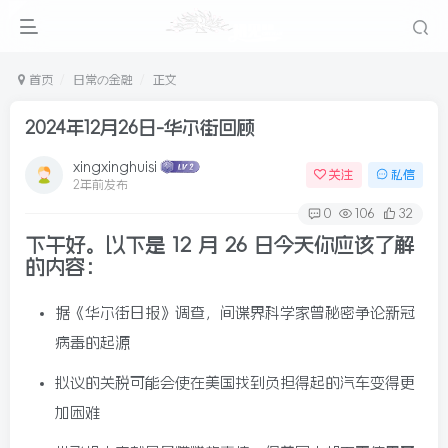
首页
日常の金融
正文
2024年12月26日-华尔街回顾
xingxinghuisi
关注
私信
2年前发布
0
106
32
下午好。以下是 12 月 26 日今天你应该了解
的内容
：
据《华尔街日报》调查，间谍界科学家曾秘密争论新冠
病毒的起源
拟议的关税可能会使在美国找到负担得起的汽车变得更
加困难