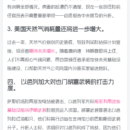
有说明全部情况。病毒的起源仍不清楚，现在一些现任和前
任官员表示需要重新审视——包括报告中未提及的分析。
3.
美国天然气消耗量还将进一步增大。
过去一年，天然气价格创历史新低，导致利润和钻探计划受
挫，投资者
期待未来增长
。随着唐纳德·特朗普即将上任，
人们不再担心气候问题，而白宫候任者承诺加快未来基础设
施建设，以帮助天然气公司向国内外新买家输送燃料。
四、
以色列加大对也门胡塞武装的打击力
度。
萨那机场和两座发电站被袭击，以色列军方称
叛军利用这些
基础设施将伊朗武器
和官员运入该国。胡塞武装曾袭击以色
列和红海船只，他们称其行动旨在支持加沙的巴勒斯坦武装
分子。分析人士称，该组织对以色列构成了挑战，因为他们