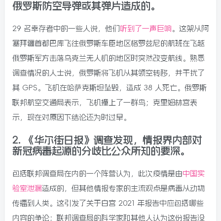
俄罗斯防空导弹或其弹片造成的。
29 名幸存者中的一些人说，他们
听到了一声巨响
。这架从阿
塞拜疆首都巴库飞往俄罗斯车臣地区格罗兹尼的航班在飞越
俄罗斯军方击落乌克兰无人机的地区时突然改变航线。熟悉
调查情况的人士说，俄罗斯将飞机从其领空转移，并干扰了
其 GPS。飞机在哈萨克斯坦坠毁，造成 38 人死亡。俄罗斯
联邦航空交通局表示，飞机撞上了一群鸟；克里姆林宫表
示，现在对原因下结论还为时过早。
2.
《华尔街日报》调查发现，情报界内部对
新冠病毒起源的分歧比公众所知的要深。
包括联邦调查局在内的一个阵营认为，此次疫情是由
中国实
验室泄漏
造成的，但其他情报专家的主流观点是病毒从动物
传播到人类。这引发了关于白宫 2021 年报告中应包括哪些
内容的争论；联邦调查局的科学家和其他人认为这份报告没