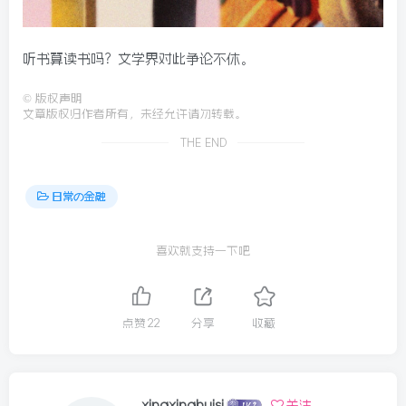
听书算读书吗？文学界对此争论不休。
©
版权声明
文章版权归作者所有，未经允许请勿转载。
THE END
日常の金融
喜欢就支持一下吧
点赞
22
分享
收藏
xingxinghuisi
关注