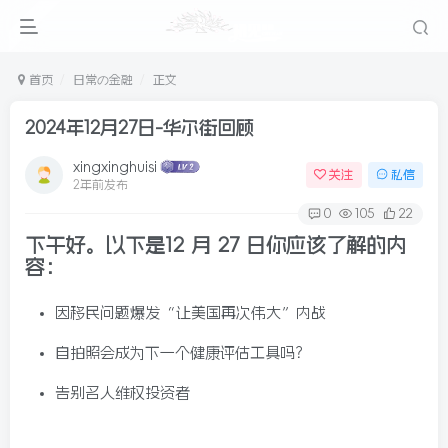
首页
日常の金融
正文
2024年12月27日-华尔街回顾
xingxinghuisi
关注
私信
2年前发布
0
105
22
下午好。以下是
12 月 27 日你应该了解的内
容：
因移民问题爆发“让美国再次伟大”内战
自拍照会成为下一个健康评估工具吗？
告别名人维权投资者