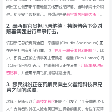
间试图在俄罗斯车臣地区的格罗兹尼降落，当时情况十分艰
难。航空安全数据显示，导弹现在是
航空乘客的最大杀手
。
2.
墨西哥官员担心唐纳德·特朗普会下令对
贩毒集团进行军事打击。
该国新任总统克劳迪娅·辛鲍姆 (Claudia Sheinbaum) 正
在严厉打击有组织犯罪，以
平息新一届美国政府的批评
。此
外，即将上任的边境事务主管汤姆·霍曼 (Tom Homan) 向
《华尔街日报》表示，特朗普团队正在考虑
利用军事基地拘
留移民
，并使用军用飞机加强驱逐出境。
3.
移民纠纷正在瓦解民粹主义者和科技界兄
弟之间的联盟。
埃隆·马斯克欢迎
高技能移民
的论点引发了“让美国再次伟
大”支持者对外国人抢走美国就业机会的担忧。专栏作家蒂