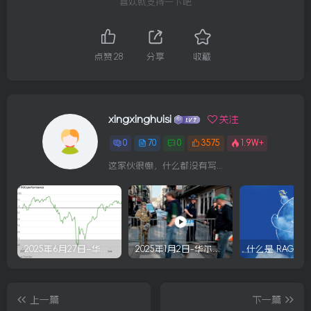
喜欢就支持一下吧
点赞
28
分享
收藏
xingxinghuisi
关注
0
70
0
3575
1.9W+
这家伙很懒，什么都没有写...
2025年6月27日–华尔街回顾
2025年1月2日-华尔街回顾
什么是 RAG？
上一篇
下一篇