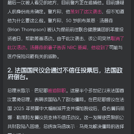
最后一次被人看见的地方，目前警方正在追捕他。目前嫌疑
人的身份尚未确定。警方称，他
策划了这次袭击
，但不知道
他为什么要这么做。警方称，50 岁的布莱恩·汤普森
(Brian Thompson) 被认为提前前往联合健康集团的年度投
资者日，帮助筹备活动。由于此次袭击，该公司突然
取消了
此次活动。汤普森的妻子告诉 NBC 新闻，
他收到了
可能与
医疗保险问题有关的威胁。
2.
法国国民议会通过不信任投票后，法国政
府倒台。
总理米歇尔·巴尼耶
被迫辞职
。这是半个多世纪以来法国首
次罢免总理，表明该国陷入了政治僵局。在巴尼耶提议在法
国 2025 年预算中大幅削减开支并增加税收后，极右翼玛丽
娜·勒庞和左翼议员支持不信任动议。这一发展使巴黎的公
共财政陷入困境，总统埃马纽埃尔·马克龙解决僵局的选择