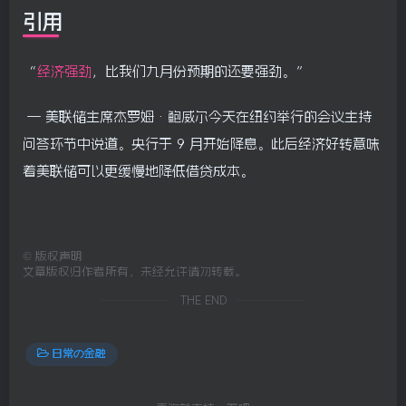
引用
“
经济强劲
，比我们九月份预期的还要强劲。”
— 美联储主席杰罗姆·鲍威尔今天在纽约举行的会议主持
问答环节中说道。央行于 9 月开始降息。此后经济好转意味
着美联储可以更缓慢地降低借贷成本。
©
版权声明
文章版权归作者所有，未经允许请勿转载。
THE END
日常の金融