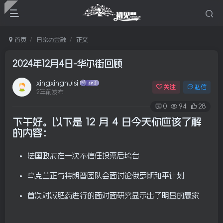
首页
日常の金融
正文
2024年12月4日-华尔街回顾
xingxinghuisi
关注
私信
2年前发布
0
94
28
下午好。以下是 12 月 4 日今天你应该了解
的内容
：
法国政府在一次不信任投票后垮台
乌克兰正与特朗普团队会面讨论俄罗斯和平计划
首次对减肥药进行的面对面研究显示出了明显的赢家