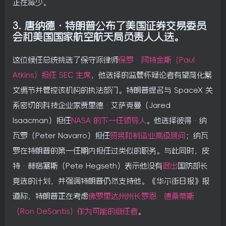
正在减少。
3.
唐纳德·特朗普公布了美国证券交易委员
会和美国国家航空航天局负责人人选。
这位候任总统挑选了保守派律师
保罗·阿特金斯（Paul
Atkins）担任 SEC 主席
，他选择的监管怀疑论者有望简化繁
文缛节并管控该机构的执法部门。特朗普提名与 SpaceX 关
系密切的科技企业家贾里德·艾萨克曼（Jared
Isaacman）担任
NASA 的下一任领导人
。他选择彼得·纳
瓦罗（Peter Navarro）担任
贸易和制造业高级顾问
；纳瓦
罗在特朗普的第一任期内担任过类似的职务。与此同时，皮
特·赫格塞斯（Pete Hegseth）表示他没有
退出
国防部长
竞选的计划，并强调特朗普仍然支持他。《华尔街日报》报
道称，特朗普正在考虑
佛罗里达州州长罗恩·德桑蒂斯
（Ron DeSantis）作为可能的继任者
。