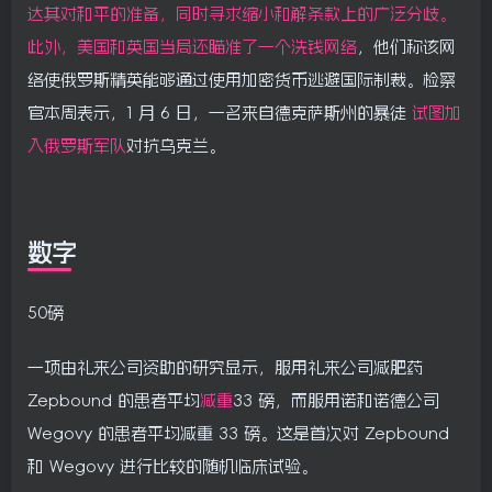
达其对和平的准备，同时寻求缩小和解条款上的广泛分歧。
此外，美国和英国当局
还瞄准了一个洗钱网络
，他们称该网
络使俄罗斯精英能够通过使用加密货币逃避国际制裁。检察
官本周表示，1 月 6 日，一名来自德克萨斯州的暴徒
试图加
入俄罗斯军队
对抗乌克兰。
数字
50磅
一项由礼来公司资助的研究显示，服用礼来公司减肥药
Zepbound 的患者平均
减重
33 磅，而服用诺和诺德公司
Wegovy 的患者平均减重 33 磅。这是首次对 Zepbound
和 Wegovy 进行比较的随机临床试验。