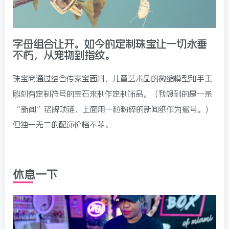
字母组合让开。如今的定制珠宝让一切永垂
不朽，从宠物到指纹。
珠宝商通过结合传家宝面料、儿童艺术品的微缩模型和手工
雕刻有定制符号的宝石来制作定制饰品。（我想到的是一条
“新闻”铭牌项链，上面用一粒粉碎的新闻纸作为撇号。）
但独一无二的配饰价格不菲。
休息一下