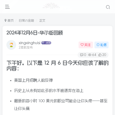
首页
日常の金融
正文
2024年12月6日-华尔街回顾
xingxinghuisi
关注
私信
2年前发布
0
64
20
下午好。以下是 12 月 6 日今天你应该了解的
内容
：
美国上月招聘人数反弹
历史上从未有如此多的水手被遗弃在海上
最新的每小时 100 美元的职业可能会让你头疼——甚至
让你头痛