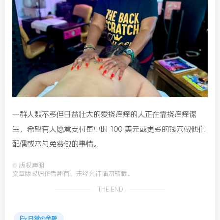
一群人数不多但日益壮大的爱挠痒痒的人正在靠挠痒痒谋
生，希望有人愿意支付每小时 100 美元或更多的钱来做他们
配偶或木勺免费做的事情。
©
版权声明
文章版权归作者所有，未经允许请勿转载。
THE END
日常の金融