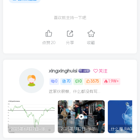
喜欢就支持一下吧
点赞
20
分享
收藏
xingxinghuisi
关注
0
70
0
3575
1.9W+
这家伙很懒，什么都没有写...
2025年6月27日–华尔街回顾
2025年1月2日-华尔街回顾
什么是 RAG？