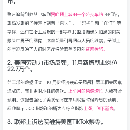
市。
警方追踪到他从中城到
曼哈顿上城的一个公交车站
的行踪。
现场发现的子弹壳上刻有“否认”、“辩护”和“作证”等
字样，还有在街上发现的一部手机和监控摄像头拍摄的微笑
戴头巾男子的图像，这些都是引导调查人员的线索。子弹上
的字迹反映了人们对医疗保险覆盖问题的
普遍愤怒。
2.
美国劳动力市场反弹，11月新​​增就业岗位
22.7万个。
劳工部的数据证实，10 月份经济疲软是风暴和罢工相关因素
造成的，而非更根本性的疲软。
上个月的稳健增长
大致符合
预期。该报告强化了美联储将在本月晚些时候降息的预期。
标准普尔 500 指数和纳斯达克综合指数
上涨，创下新高
。
3.
联邦上诉法院维持美国TikTok禁令。