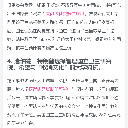
该委员会裁定，如果 TikTok 不放弃其中国所有权，国会可以
出于国家安全考虑而
关闭该社交媒体应用
。在收到有关北京
利用该平台监视美国人和传播中国宣传的能力的机密简报
后，国会议员在两党支持下通过了这项“出售或禁止”法
案。法院驳回了 TikTok 和几位大用户对《第一修正案》的质
疑。该平台预计将向最高法院上诉。
4.
唐纳德·特朗普选择管理国立卫生研究
院，希望与“取消文化”的大学对抗。
据了解他想法的人士透露，杰伊·巴塔查里亚博士正在考虑
将一所大学
获得研究资助的可能性
与校园内的学术自由度联
系起来。这位斯坦福大学教授和新冠疫情应对措施的批评者
希望反击他所认为的科学界的从众文化，这种文化因为他的
观点而排斥他。美国国立卫生研究院每年发放约 250 亿美元
的研究补助金。