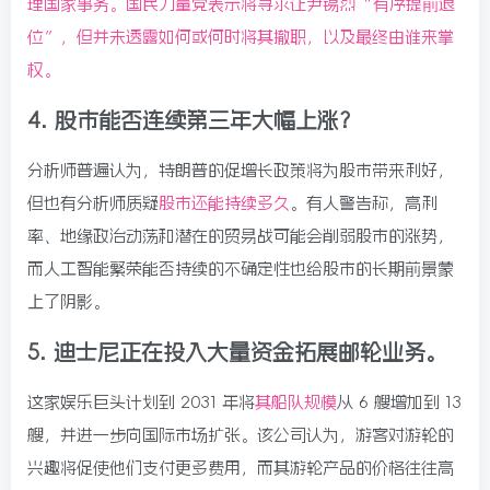
理国家事务。国民力量党表示将寻求让尹锡烈“有序提前退
位”，但并未透露如何或何时将其撤职，以及最终由谁来掌
权。
4.
股市能否连续第三年大幅上涨？
分析师普遍认为，特朗普的促增长政策将为股市带来利好，
但也有分析师质疑
股市还能持续多久
。有人警告称，高利
率、地缘政治动荡和潜在的贸易战可能会削弱股市的涨势，
而人工智能繁荣能否持续的不确定性也给股市的长期前景蒙
上了阴影。
5.
迪士尼正在投入大量资金拓展邮轮业务。
这家娱乐巨头计划到 2031 年将
其船队规模
从 6 艘增加到 13
艘，并进一步向国际市场扩张。该公司认为，游客对游轮的
兴趣将促使他们支付更多费用，而其游轮产品的价格往往高