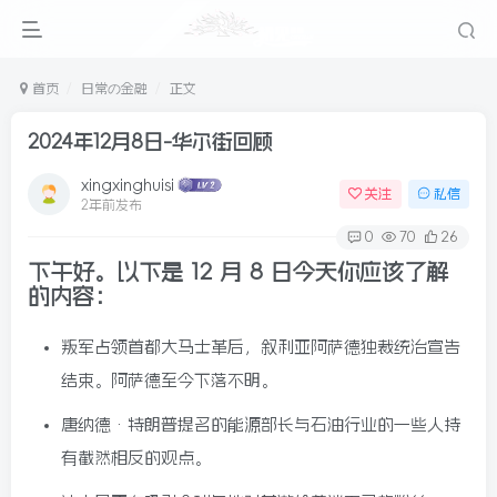
首页
日常の金融
正文
2024年12月8日-华尔街回顾
xingxinghuisi
关注
私信
2年前发布
0
70
26
下午好。以下是 12 月 8 日今天你应该了解
的内容：
叛军占领首都大马士革后，叙利亚阿萨德独裁统治宣告
结束。阿萨德至今下落不明。
唐纳德·特朗普提名的能源部长与石油行业的一些人持
有截然相反的观点。