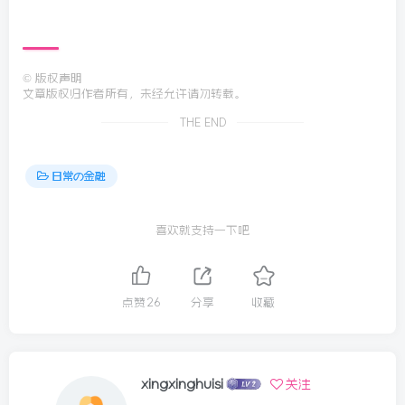
©
版权声明
文章版权归作者所有，未经允许请勿转载。
THE END
日常の金融
喜欢就支持一下吧
点赞
26
分享
收藏
xingxinghuisi
关注