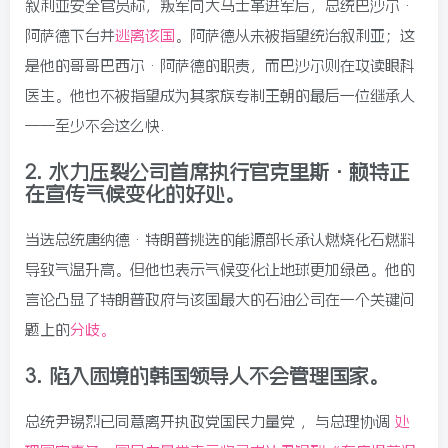
叙利亚安全官员称，叛军向大马士革进军后，总统巴沙尔·
阿萨德下台并
逃离该国
。阿萨德从未被指望统治叙利亚；这
是他的哥哥巴西尔·阿萨德的职责，而巴沙尔则在攻读眼科
医生。他也不被指望成为其家族专制王朝的最后一位继承人
——至少不会这么快.
2.
水力压裂公司首席执行官克里斯·赖特正
在宣传气候变化的好处。
当选总统唐纳德·特朗普挑选的能源部长承认燃烧化石燃料
导致气温升高。但他也表示气候变化让地球更加绿色。他的
言论凸显了特朗普政府与该国最大的石油公司在一个关键问
题上的
分歧。
3.
陷入困境的韩国领导人不会管理国家。
总统尹锡烈已同意离开执政党国民力量党 ，与总理协调
处