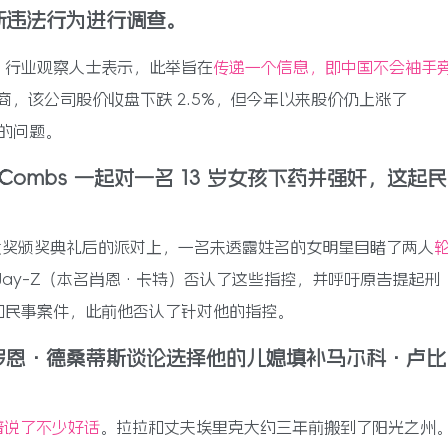
断违法行为进行调查。
，行业观察人士表示，此举旨在
传递一个信息，即中国不会袖手
产商，该公司股价收盘下跌 2.5%，但今年以来股价仍上涨了
构的问题。
ddy” Combs 一起对一名 13 岁女孩下药并强奸，这起民
录影带大奖颁奖典礼后的派对上，一名未透露姓名的女明星目睹了两人
Jay-Z（本名肖恩·卡特）否认了这些指控，并呼吁原告提起刑
和民事案件，此前他否认了针对他的指控。
罗恩·德桑蒂斯谈论选择他的儿媳填补马尔科·卢比
普说了不少好话
。拉拉和丈夫埃里克大约三年前搬到了阳光之州