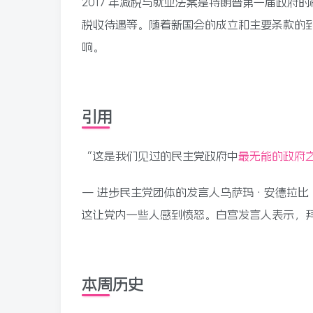
2017 年减税与就业法案是特朗普第一届政
税收待遇等。随着新国会的成立和主要条款的
响。
引用
“这是我们见过的民主党政府中
最无能的政府
— 进步民主党团体的发言人乌萨玛·安德拉比 (U
这让党内一些人感到愤怒。白宫发言人表示，
本周历史