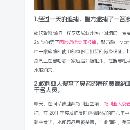
1.经过一天的追捕，警方逮捕了一名
纽约警察局称，宾夕法尼亚州阿尔图纳的一名麦当劳员
26 岁的男子
因涉嫌枪支罪被捕
。警方称，Man
市一家旅馆时使用的身份证相符的假身份证，
森周三在曼哈顿一家酒店外被枪杀。在搜寻枪
水般涌来。
2.叙利亚人搜查了臭名昭著的赛德纳
千名人员。
昨天，在阿萨德逃离叙利亚之前
，叙利亚人袭
称，在 2011 年爆发的反阿萨德起义的前六年
剥夺食物、水和药品后被杀害。与此同时，美