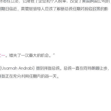
府的标志性立法，它降低了企业和个人税率，改变了美国跨国公司的
到期日临近，高管层领导人应该了解新总统任期对税收政策的影
之一
。错失了一次重大的机会。”
samah Andrabi) 提到拜登总统。总统一直在向特朗普让步
拜登正在充分利用任期内的每一天。