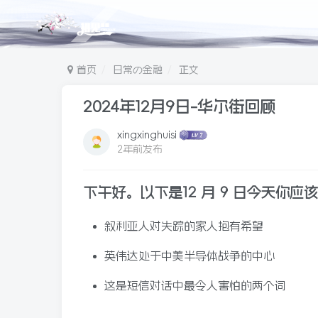
首页
日常の金融
正文
2024年12月9日-华尔街回顾
xingxinghuisi
2年前发布
下午好。以下是
12 月 9 日今天你
叙利亚人对失踪的家人抱有希望
英伟达处于中美半导体战争的中心
这是短信对话中最令人害怕的两个词