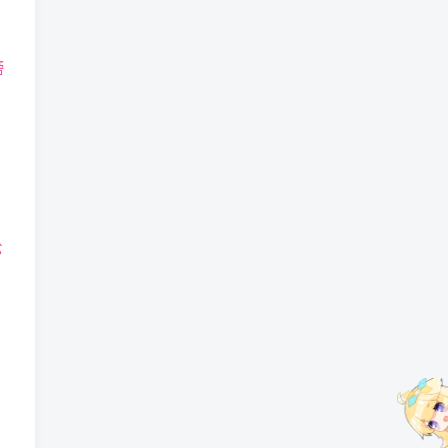
旁
轮
。