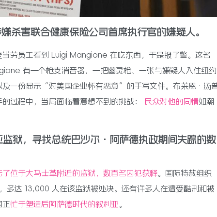
涉嫌杀害联合健康保险公司首席执行官的嫌疑人。
工看到 Luigi Mangione 在吃东西，于是报了警。这名
gione 有一个枪支消音器、一把幽灵枪、一张与嫌疑人入住纽约
以及一份显示“对美国企业怀有恶意”的手写文件。布莱恩·汤
手的过程中，当局面临着意想不到的挑战：
民众对他的同情
如潮
亚监狱，寻找总统巴沙尔·阿萨德执政期间失踪的数
击了位于大马士革附近的监狱，数百名囚犯获释
。国际特赦组织
中，多达 13,000 人在该监狱被处决。还有许多人在遭受酷刑和被
国正
忙于塑造后阿萨德时代的叙利亚
。