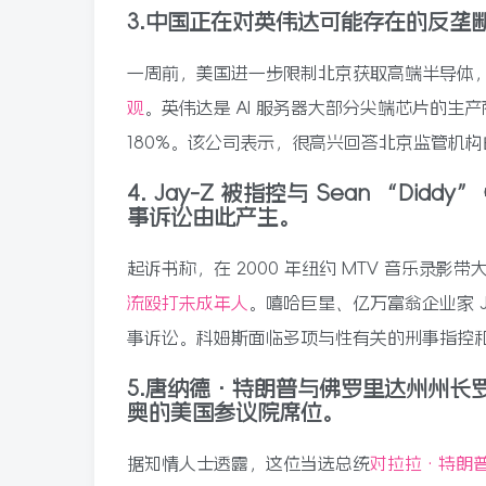
3.中国正在对英伟达可能存在的反垄
一周前，美国进一步限制北京获取高端半导体
观
。英伟达是 AI 服务器大部分尖端芯片的生
180%。该公司表示，很高兴回答北京监管机
4. Jay-Z 被指控与 Sean “Di
事诉讼由此产生。
起诉书称，在 2000 年纽约 MTV 音乐
流殴打未成年人
。嘻哈巨星、亿万富翁企业家 
事诉讼。科姆斯面临多项与性有关的刑事指控
5.唐纳德·特朗普与佛罗里达州州长
奥的美国参议院席位。
据知情人士透露，这位当选总统
对拉拉·特朗