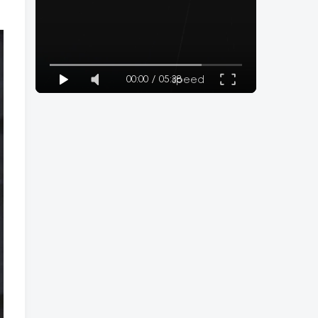
00:00
/
05:38
speed