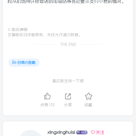
和从机场特许经营店到加油站等各处要求支付小费的情况。
©
版权声明
文章版权归作者所有，未经允许请勿转载。
THE END
日常の金融
喜欢就支持一下吧
点赞
133
分享
收藏
xingxinghuisi
关注