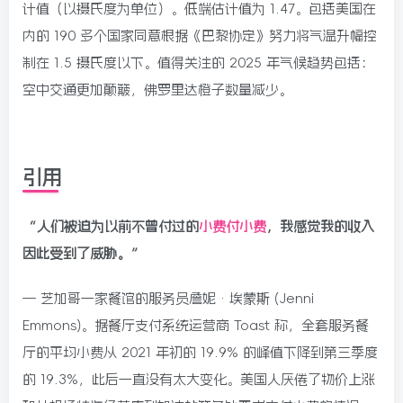
计值（以摄氏度为单位）。低端估计值为 1.47。包括美国在
内的 190 多个国家同意根据《巴黎协定》努力将气温升幅控
制在 1.5 摄氏度以下。值得关注的 2025 年气候趋势包括：
空中交通更加颠簸，佛罗里达橙子数量减少。
引用
“人们被迫为以前不曾付过的
小费付小费
，我感觉我的收入
因此受到了威胁。”
— 芝加哥一家餐馆的服务员詹妮·埃蒙斯 (Jenni
Emmons)。据餐厅支付系统运营商 Toast 称，全套服务餐
厅的平均小费从 2021 年初的 19.9% 的峰值下降到第三季度
的 19.3%，此后一直没有太大变化。美国人厌倦了物价上涨