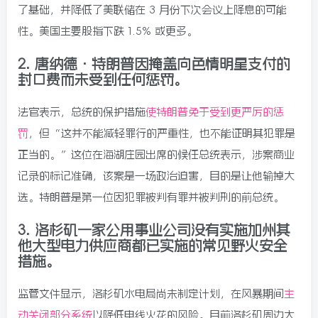
了基础，并降低了美联储在 3 月份下次会议上降息的可能
性。美国主要股指下跌 1.5% 或更多。
2.
唐纳德·特朗普因掩盖向色情明星支付的
封口费而未受到任何惩罚。
法官表示，总统的保护措施
使特朗普免于受到更严厉的惩
罚
，但“这并不能减轻罪行的严重性，也不能证明其犯罪是
正当的。”这位在海湖庄园出席的候任总统表示，涉案商业
记录的标记准确，该案是一场政治迫害，目的是让他输掉大
选。特朗普是第一位因犯罪被判有罪并被判刑的前总统。
3.
洛杉矶一家公用事业公司没有实施加州其
他大型电力供应商都已实施的常见野火安全
措施。
监管文件显示，洛杉矶水电局尚未制定计划，在风暴期间
主
动关闭部分系统
以降低电线火花的风险。目前洛杉矶周边大