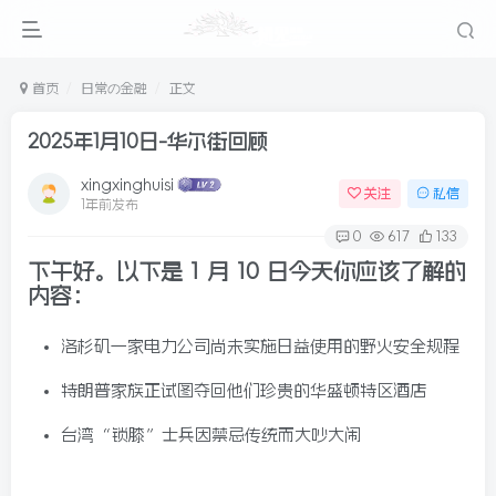
首页
日常の金融
正文
2025年1月10日-华尔街回顾
xingxinghuisi
关注
私信
1年前发布
0
617
133
下午好。以下是 1 月 10 日今天你应该了解的
内容
：
洛杉矶一家电力公司尚未实施日益使用的野火安全规程
特朗普家族正试图夺回他们珍贵的华盛顿特区酒店
台湾“锁膝”士兵因禁忌传统而大吵大闹