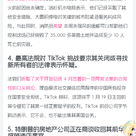
火的起因尚未确定。洛杉矶水电局表示，他们已经采取了其
他安全措施，大面积停电对关键的城市和紧急服务构成风
险。与此同时，消防员
希望
本周末强风的缓解可以帮助他们
控制这场已经烧毁了 35,000 多英亩土地并造成至少 10 人
死亡的灾难。
4.
最高法院对 TikTok 挑战要求其关闭或寻找
新所有者的法律表示怀疑。
法官们
听取了关于拜登总统 4 月签署的一项两党法案的合宪
性的口头辩论
，理由是该社交媒体应用程序的中国所有权存
在国家安全担忧。TikTok 辩称，这项将于 1 月 19 日生效的
禁令侵犯了其第一修正案赋予的权利。TikTok 的母公司字节
跳动表示，它不会、也不能出售其美国业务。
5.
特朗普的房地产公司正在商谈收回其前华