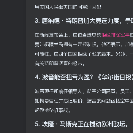
用美国人换取美国的阿富汗囚犯
3.
唐纳德·特朗普加大竞选力度，争
在新闻发布会上，这位当选总统
拒绝排除军事
麦对格陵兰岛拥有一定控制权。他还表示，加拿
可能性。这四个国家拒绝了他的恳求。另外，
有关特朗普调查的报告。
4.
波音能否扭亏为盈？
《华尔街日报
波音现任和前任领导人、航空公司高管、员工
如恢复信任并忘记股价。波音的问题包括空中面板
起致命坠机事故。
5.
埃隆·马斯克正在搅动欧洲政坛。