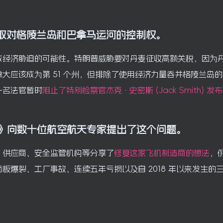
取对格陵兰岛和巴拿马运河的控制权。
或经济胁迫的可能性。特朗普威胁要对丹麦征收高额关税，因为
大应该成为第 51 个州，但排除了使用经济力量吞并格陵兰岛的
一名法官暂时
阻止了特别检察官杰克·史密斯 (Jack Smith) 发布
》
向数十位航空航天专家提出了这个问题。
、供应商、安全监管机构等分享了
修复这家飞机制造商的想法
，
爆裂、工厂事故、连续五年亏损以及自 2018 年以来发生的