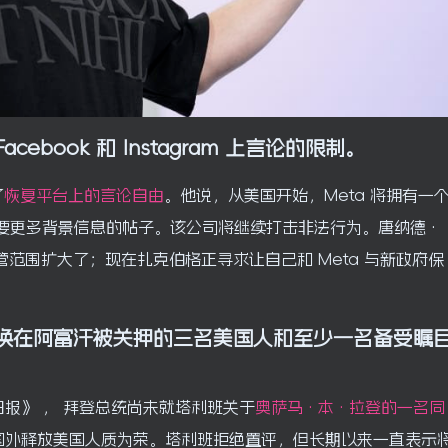
ebook 和 Instagram 上言论的限制。
了
恢复平台上的言论自由
。他说，从美国开始，Meta 将拥有一
需要更多背景信息的帖子。该公司将继续打击非法行为。唐纳德·
监管范围扩大了；现在扎克伯格正寻求让自己和 Meta 与新政府保
换在阿富汗被关押的三名美国人和至少一名备受瞩
日报》
， 拜登总统尚未就塔利班关于
奥萨马·本·拉登的一名同
国外释放美国人质为荣。塔利班拒绝置评，但长期以来一直表示