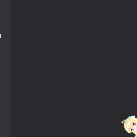
丹
例
三