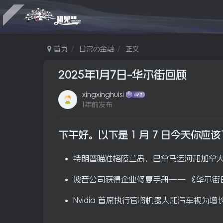
首页
日常の金融
正文
2025年1月7日-华尔街回顾
xingxinghuisi
1年前发布
下午好。以下是 1 月 7 日今天你应
特朗普瞄准格陵兰岛、巴拿马运河和加拿
波音公司获得企业修复手册——
《华尔街
Nvidia 首席执行官将机器人和汽车视为增