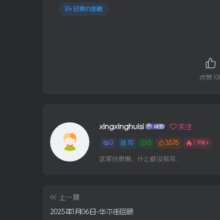
日常の金融
点赞
10
xingxinghuisi
关注
0
70
0
3575
1.9W+
这家伙很懒，什么都没有写...
上一篇
2025年1月06日-华尔街回顾