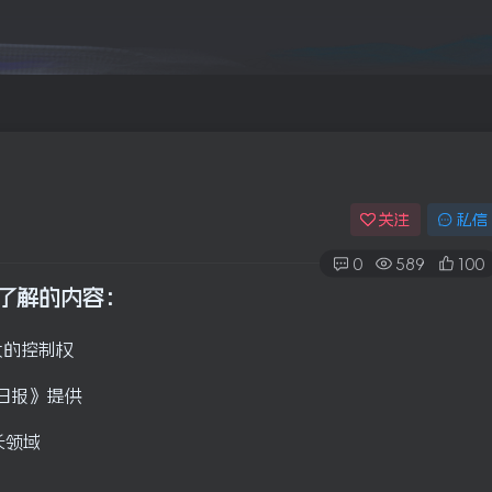
关注
私信
0
589
100
该了解的内容
：
大的控制权
日报》提供
长领域