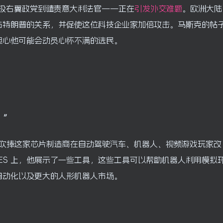
国极右翼政党到谴责意大利法官——正在
引发外交难题
。欧洲大陆
与特朗普的关系，并促使这位科技企业家加倍攻击。马斯克的帖
担心他可能会动员心怀不满的选民。
。”
Huang) 吹捧这家芯片制造商在自动驾驶汽车、机器人、视频游戏玩家改
 CES 上，他展示了一些工具，这些工具可以帮助机器人利用模拟
自动化以及更大的人形机器人市场。