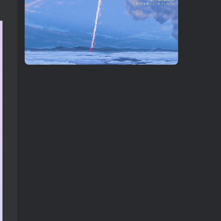
00:21
05:38
speed