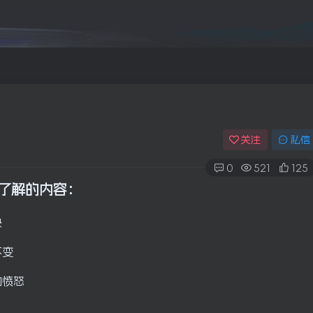
关注
私信
0
521
125
该了解的内容
：
决
不变
的愤怒