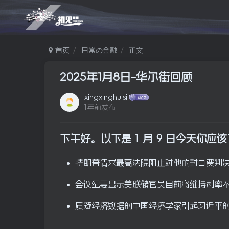
首页
日常の金融
正文
2025年1月8日-华尔街回顾
xingxinghuisi
1年前发布
下午好。以下是 1 月 9 日今天你应
特朗普请求最高法院阻止对他的封口费判
会议纪要显示美联储官员目前将维持利率
质疑经济数据的中国经济学家引起习近平