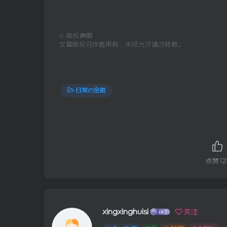
©
版权声明
文章版权归作者所有，未经允许请勿转载。
日常の金融
点赞
12
xingxinghuisi
关注