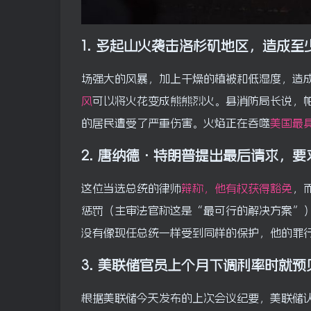
1.
多起山火袭击洛杉矶地区，造成至
场强大的风暴，加上干燥的植被和低湿度，造
风
可以将火花变成熊熊烈火。县消防局长说，帕利
的居民遭受了严重伤害。火焰正在吞噬
美国最
2.
唐纳德·特朗普提出最后请求，要
这位当选总统的律师
辩称，他有权获得豁免
，
惩罚（主审法官称这是“最可行的解决方案”
没有像现任总统一样受到同样的保护，他的罪
3. 美联储官员上个月下调利率时就预
根据美联储今天发布的上次会议纪要，美联储