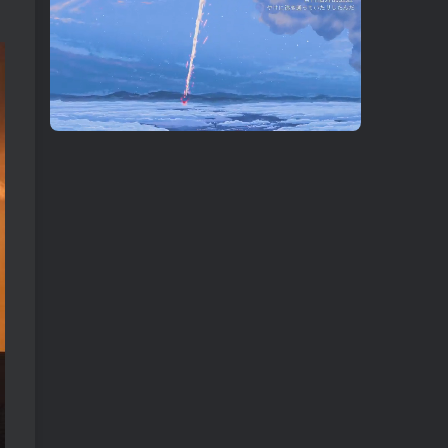
00:21
05:38
speed