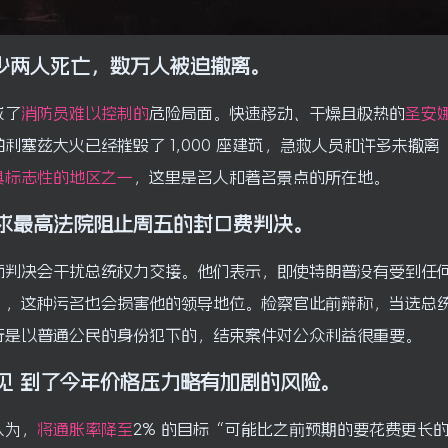
少两人死亡，数万人被迫撤离。
成了
消防员难以控制的
危险局面
。快速移动、干燥且极热的
圣安
塞兹大火已经摧毁了 1,000 座建筑，急救人员和许多未撤离
具标志性的地区之一
，这里是名人和著名景点的所在地。
求最高法院阻止周五的封口费判决。
而判决会干扰总统权力交接。他们表示，即使特朗普没有受到任
），这种污名也会损害他的领导地位。检察官此前辩称，当选总
行是以普通公民的身份犯下的，结束案件对公众利益很重要。
见
到了今年价格压力略有加剧的风险。
认为，
将通胀率降至
2% 的目标“可能比之前预期的要花费更长