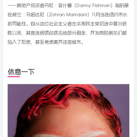
——房地产投资者丹尼·菲什曼（Danny Fishman）指的是
佐赫兰·马姆达尼（Zohran Mamdani）11月当选纽约市长
的可能性。自从这位社会主义者在本周民主党初选中意外获
胜以来，其竞选纲领包括冻结部分租金，开发商和房东们都
陷入了恐慌，甚至考虑离开这座城市。
休息一下