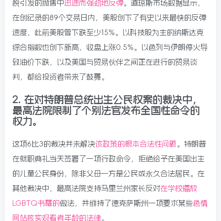
税引发的抛售中
迅速而强劲地反弹
。道琼斯市场数据显示，
在创纪录的89个交易日内，美股创下了有史以来最快的反弹
速度，此前美股曾下跌至少15%。以科技股为主的纳斯达克
综合指数也创下新高，收盘上涨0.5%。以色列与伊朗停火导
致油价下跌，以及美国与贸易伙伴之间正在进行的贸易谈
判，都给投资者带来了鼓舞。
2.
在对特朗普总统出生公民权案的裁决中，
最高法院限制了个别法官发布全国性命令的
权力。
这项6比3的裁决并未解决
该政策的根本合法性问题
。特朗普
在就职典礼当天签署了一项行政命令，拒绝给予在美国出生
的儿童公民身份，除非父母一方是公民或永久合法居民。在
其他裁决中，最高法院支持马里兰州家长反对
在学校播放
LGBTQ书籍的
做法，并维持了德克萨斯州一项要求某些
色情
网站核实观看者年龄的法律
。