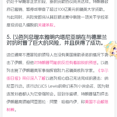
仍处于早期非正式阶段，新的资助协议尚未达成。特朗普政
府已撤销、暂停或审查了超过100亿美元的精英大学资助。
与此同时，共和党即将从其巨额法案中删除一项关于学校年
度投资收入增税的
关键条款。
5.
以色列总理本雅明内塔尼亚胡在与德黑兰
对抗时冒了巨大的风险，并且获得了成功。
这位通常不愿冒险的领导人在没有美国援助承诺的情况下袭
击了伊朗，但他
对特朗普可能的反应有着敏锐的预感
。以色
列击毙了伊朗最高军事指挥官和九名精英核科学家。
《华尔
街日报》带你深入了解
以色列担心自己无法完成的袭击：纳
尼亚行动。该行动以CS Lewis的奇幻系列小说命名，因为就
连策划者都认为它牵强附会。回到华盛顿，特朗普猛烈抨击
伊朗最高领袖阿亚图拉·阿里·哈梅内伊，称
美国不会解除
制裁
。