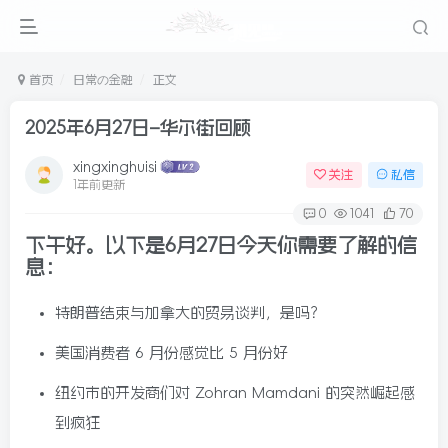
首页
日常の金融
正文
2025年6月27日–华尔街回顾
xingxinghuisi
关注
私信
1年前更新
0
1041
70
下午好。以下是6月27日今天你需要了解的信
息：
特朗普结束与加拿大的贸易谈判，是吗？
美国消费者 6 月份感觉比 5 月份好
纽约市的开发商们对 Zohran Mamdani 的突然崛起感
到疯狂