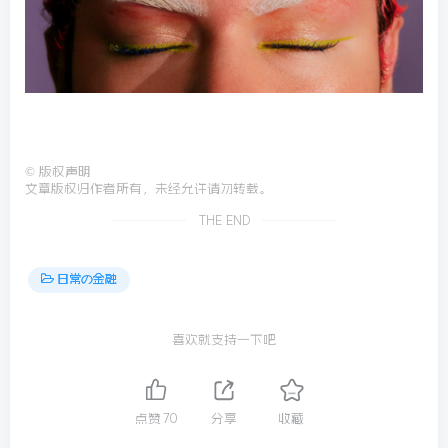
©
版权声明
文章版权归作者所有，未经允许请勿转载。
THE END
日常の金融
喜欢就支持一下吧
点赞
70
分享
收藏