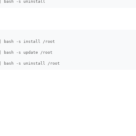
|
 bash -s uninstall
|
 bash -s install /root
|
 bash -s update /root
|
 bash -s uninstall /root