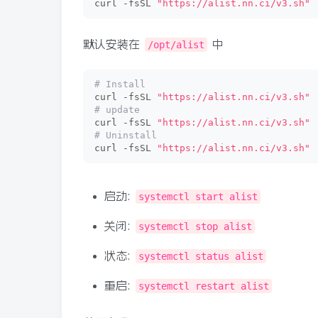
curl -fsSL 
"https://alist.nn.ci/v3.sh"
默认安装在
中
/opt/alist
# Install
curl -fsSL 
"https://alist.nn.ci/v3.sh"
# update
curl -fsSL 
"https://alist.nn.ci/v3.sh"
# Uninstall
curl -fsSL 
"https://alist.nn.ci/v3.sh"
启动:
systemctl start alist
关闭:
systemctl stop alist
状态:
systemctl status alist
重启:
systemctl restart alist