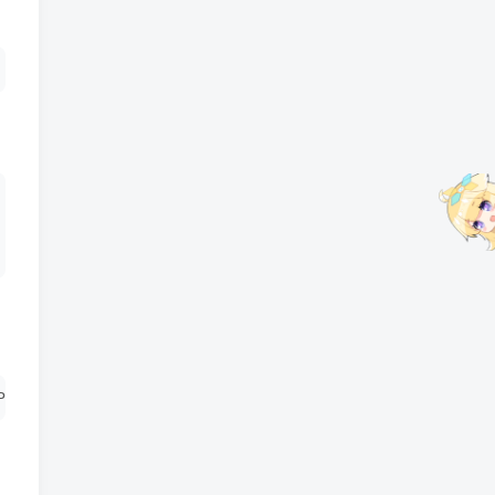
PGID=
0
 -e UMASK=
022
 --name=
"alist"
 xhofe/alist:latest