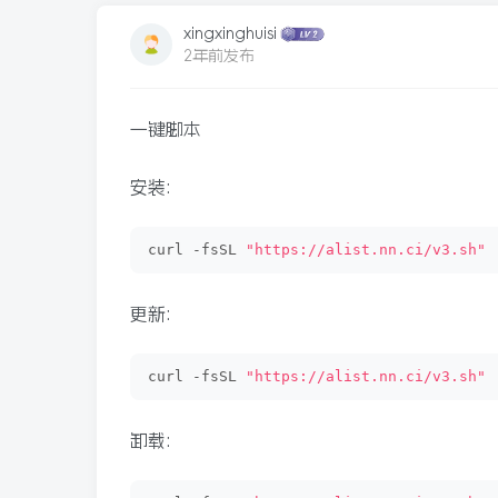
xingxinghuisi
2年前发布
一键脚本
安装:
curl -fsSL 
"https://alist.nn.ci/v3.sh"
更新:
curl -fsSL 
"https://alist.nn.ci/v3.sh"
卸载: