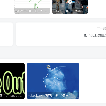
2025年6月27日–华尔街回顾
2025年1月2日-华尔街回顾
下一
如何实现微信
vps重启后, IP变成了timeout无法连接解决方案
docker中的应用被 “僵尸” 了怎么办?