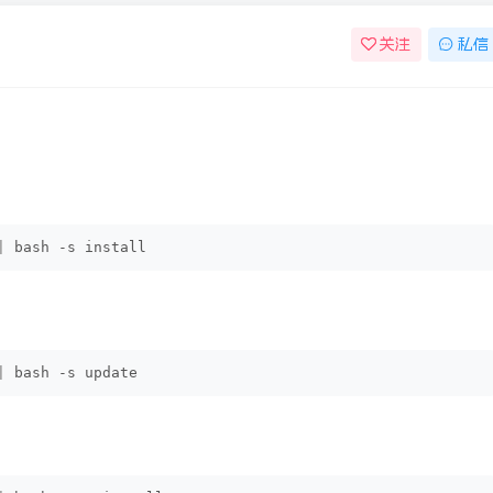
关注
私信
|
 bash -s install
|
 bash -s update