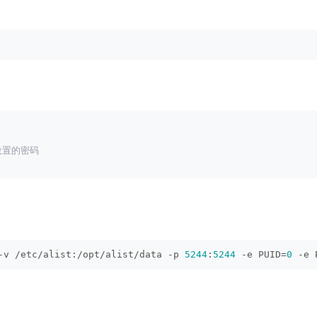
要设置的密码
-v /etc/alist:/opt/alist/data -p 
5244
:
5244
 -e PUID=
0
 -e 
)