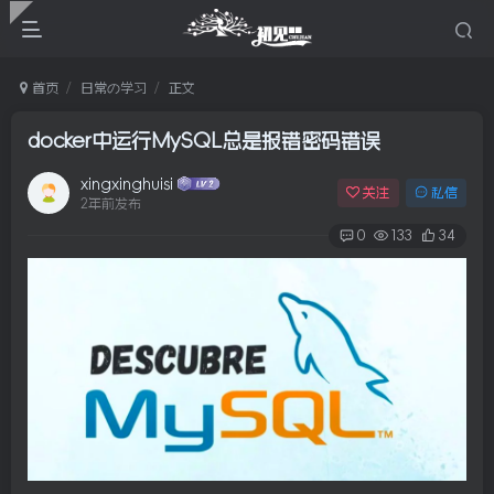
首页
日常の学习
正文
docker中运行MySQL总是报错密码错误
xingxinghuisi
关注
私信
2年前发布
0
133
34