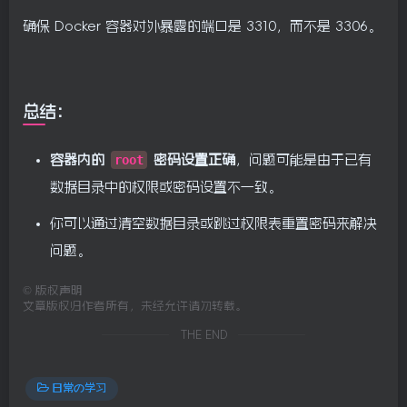
确保 Docker 容器对外暴露的端口是 3310，而不是 3306。
总结：
容器内的
root
密码设置正确
，问题可能是由于已有
数据目录中的权限或密码设置不一致。
你可以通过清空数据目录或跳过权限表重置密码来解决
问题。
©
版权声明
文章版权归作者所有，未经允许请勿转载。
THE END
日常の学习