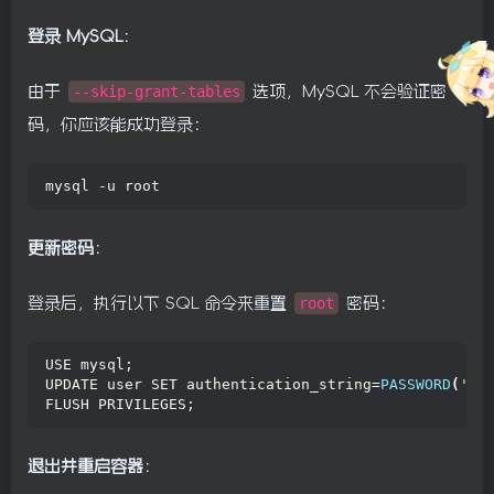
登录 MySQL
：
由于
--skip-grant-tables
选项，MySQL 不会验证密
码，你应该能成功登录：
mysql -u root
更新密码
：
登录后，执行以下 SQL 命令来重置
root
密码：
USE mysql;
UPDATE user SET authentication_string=
PASSWORD
(
'ro
FLUSH PRIVILEGES;
退出并重启容器
：