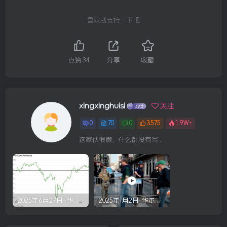
喜欢就支持一下吧
点赞
34
分享
收藏
xingxinghuisi
关注
0
70
0
3575
1.9W+
这家伙很懒，什么都没有写...
2025年6月27日–华尔街回顾
2025年1月2日-华尔街回顾