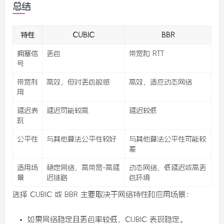
总结
特性
CUBIC
BBR
拥塞信
丢包
带宽和 RTT
号
带宽利
高效，但对丢包敏感
高效，适应动态网络
用
延迟表
延迟可能较高
延迟较低
现
公平性
与其他算法公平性较好
与其他算法公平性可能较
差
适用场
稳定网络，高带宽-高延
动态网络，低延迟或高丢
景
迟链路
包环境
选择 CUBIC 或 BBR 主要取决于网络特性和应用场景：
如果网络稳定且丢包率较低，CUBIC 表现稳定。