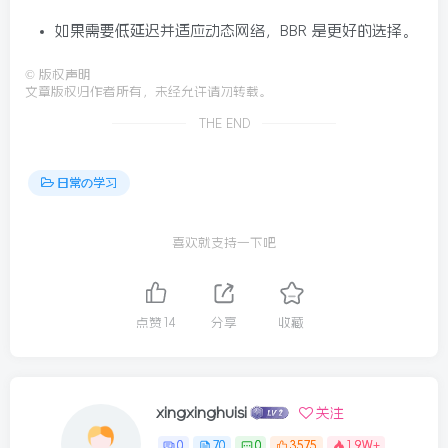
如果需要低延迟并适应动态网络，BBR 是更好的选择。
©
版权声明
文章版权归作者所有，未经允许请勿转载。
THE END
日常の学习
喜欢就支持一下吧
点赞
14
分享
收藏
xingxinghuisi
关注
0
70
0
3575
1.9W+