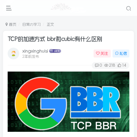
首页
日常の学习
正文
TCP的加速方式 bbr和cubic有什么区别
xingxinghuisi
关注
私信
2年前发布
0
218
14