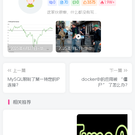
0
70
0
3575
1.9W+
这家伙很懒，什么都没有写...
2025年6月27日–华尔街回顾
2025年1月2日-华尔街回顾
上一篇
下一篇
MySQL限制了某一特定的IP
docker中的应用被 “僵
连接?
尸” 了怎么办?
相关推荐