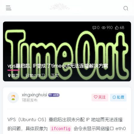
0
910
68
vps重启后, IP变成了timeout无法连接解决方案
首页
日常の学习
正文
xingxinghuisi
关注
私信
1年前发布
VPS（Ubuntu OS）重启后出现未分配 IP 地址而无法连接
的问题，具体现象为
ifconfig
命令未显示网络接口 eth0