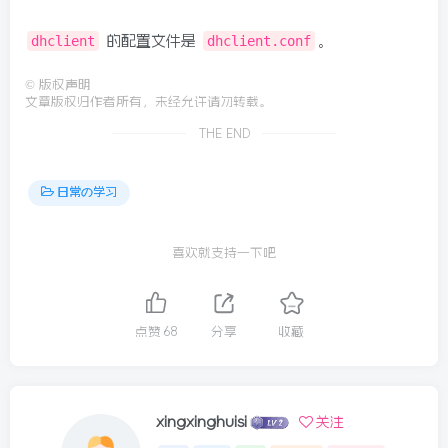
dhclient
的配置文件是
dhclient.conf
。
©
版权声明
文章版权归作者所有，未经允许请勿转载。
THE END
日常の学习
喜欢就支持一下吧
点赞
68
分享
收藏
xingxinghuisi
关注